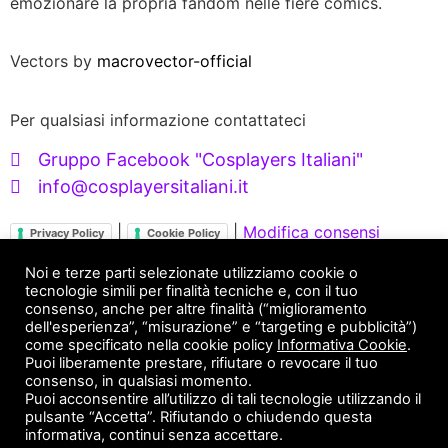
emozionare la propria fandom nelle fiere comics.
Vectors by
macrovector-official
Per qualsiasi informazione contattateci
Gruppo Facebook "Cosplayers Italiani"
info@cosplayersitaliani.it
|
|
Modifica consensi
Privacy Policy
Cookie Policy
Servizi X Brand
Noi e terze parti selezionate utilizziamo cookie o
tecnologie simili per finalità tecniche e, con il tuo
consenso, anche per altre finalità (“miglioramento
FANDOM ENGAGEMENT
dell'esperienza”, “misurazione” e “targeting e pubblicità”)
come specificato nella cookie policy
Informativa Cookie
.
Puoi liberamente prestare, rifiutare o revocare il tuo
Servizi X Cosplayer
consenso, in qualsiasi momento.
Puoi acconsentire all’utilizzo di tali tecnologie utilizzando il
pulsante “Accetta”. Rifiutando o chiudendo questa
STAMPA 3D
PHOTOSET AMBIENTATI
informativa, continui senza accettare.