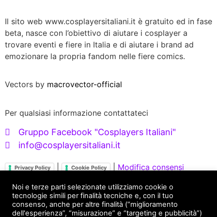
Il sito web www.cosplayersitaliani.it è gratuito ed in fase
beta, nasce con l’obiettivo di aiutare i cosplayer a
trovare eventi e fiere in Italia e di aiutare i brand ad
emozionare la propria fandom nelle fiere comics.
Vectors by
macrovector-official
Per qualsiasi informazione contattateci
Gruppo Facebook "Cosplayers Italiani"
info@cosplayersitaliani.it
|
|
Modifica consensi
Privacy Policy
Cookie Policy
Servizi X Brand
Noi e terze parti selezionate utilizziamo cookie o
tecnologie simili per finalità tecniche e, con il tuo
consenso, anche per altre finalità (“miglioramento
FANDOM ENGAGEMENT
dell'esperienza”, “misurazione” e “targeting e pubblicità”)