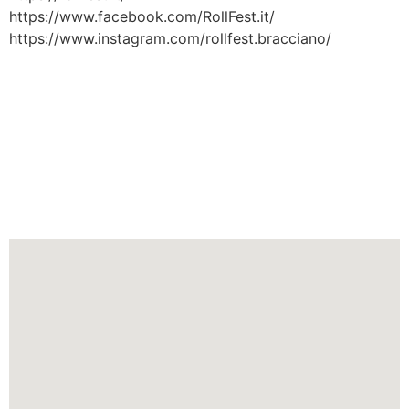
https://www.facebook.com/RollFest.it/
https://www.instagram.com/rollfest.bracciano/
L'evento fiera cosplay si tiene
nella città di
Bracciano
nella
regione
Lazio