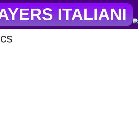
YERS ITALIANI
ics