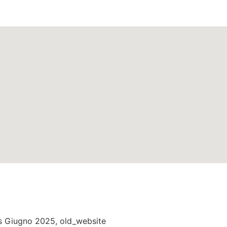
ella città di
Regalbuto
nella regio
s Giugno 2025
,
old_website