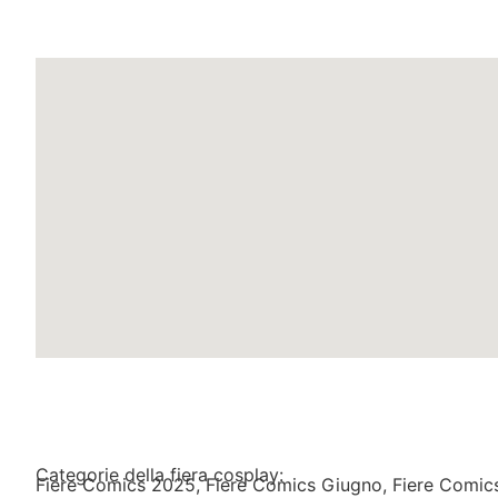
L'evento fiera cosplay si tiene n
Categorie della fiera cosplay:
Fiere Comics 2025
,
Fiere Comics Giugno
,
Fiere Comic