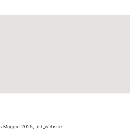
ella città di
Vernio
nella regione
T
cs Maggio 2025
,
old_website