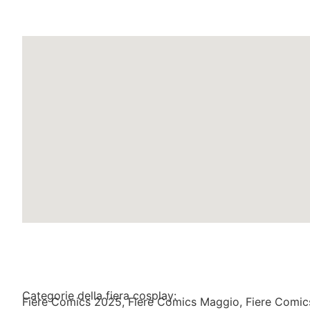
L'evento fiera cosplay si tiene n
Categorie della fiera cosplay:
Fiere Comics 2025
,
Fiere Comics Maggio
,
Fiere Comi