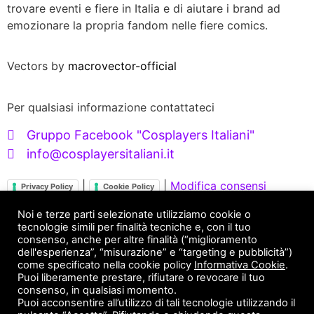
trovare eventi e fiere in Italia e di aiutare i brand ad
emozionare la propria fandom nelle fiere comics.
Vectors by
macrovector-official
Per qualsiasi informazione contattateci
Gruppo Facebook "Cosplayers Italiani"
info@cosplayersitaliani.it
|
|
Modifica consensi
Privacy Policy
Cookie Policy
Servizi X Brand
Noi e terze parti selezionate utilizziamo cookie o
tecnologie simili per finalità tecniche e, con il tuo
consenso, anche per altre finalità (“miglioramento
FANDOM ENGAGEMENT
dell'esperienza”, “misurazione” e “targeting e pubblicità”)
come specificato nella cookie policy
Informativa Cookie
.
Puoi liberamente prestare, rifiutare o revocare il tuo
Servizi X Cosplayer
consenso, in qualsiasi momento.
Puoi acconsentire all’utilizzo di tali tecnologie utilizzando il