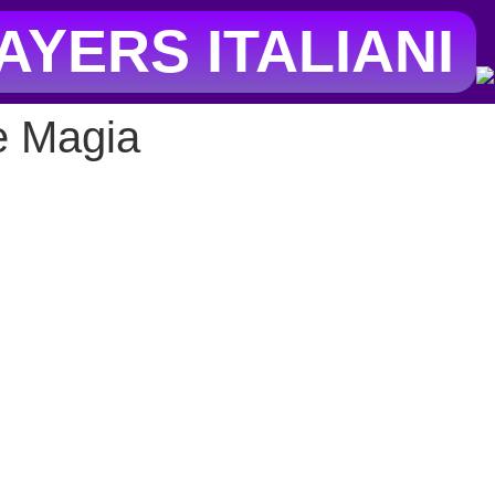
YERS ITALIANI
e Magia
ella città di
Unknown
nella region