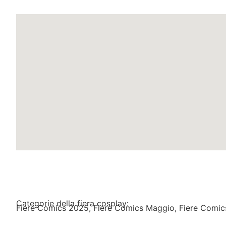
Categorie della fiera cosplay:
Fiere Comics 2025
,
Fiere Comics Maggio
,
Fiere Comi