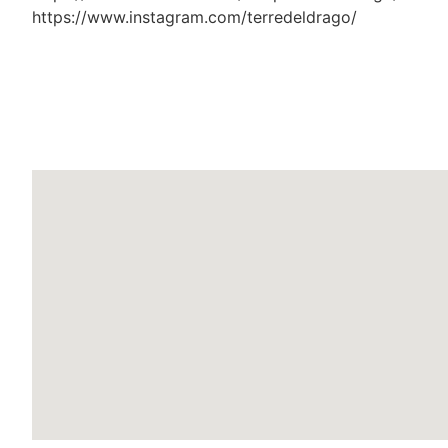
https://www.instagram.com/terredeldrago/
L'evento fiera cosplay si tiene n