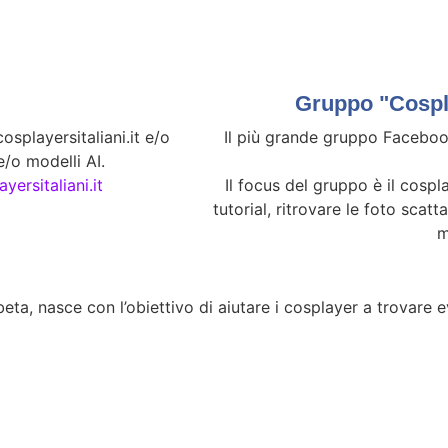
Gruppo "Cospla
splayersitaliani.it e/o
Il più grande gruppo Facebook
/o modelli AI.
yersitaliani.it
Il focus del gruppo è il cospla
tutorial, ritrovare le foto scatt
m
eta, nasce con l’obiettivo di aiutare i cosplayer a trovare eve