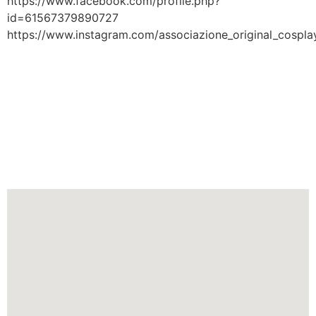
https://www.facebook.com/profile.php?
id=61567379890727
https://www.instagram.com/associazione_original_cospla
L'evento fiera cosplay si tiene
nella città di
Isola della Scala
nella regione
Veneto