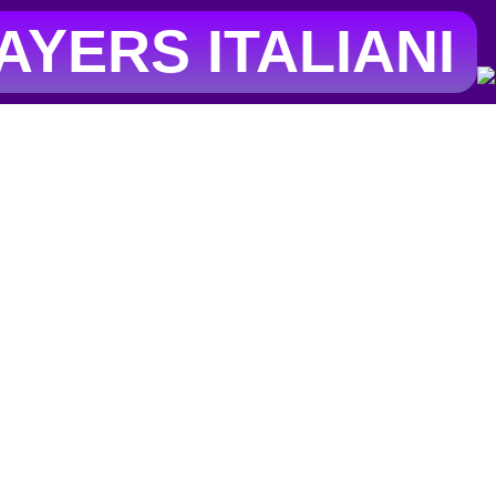
YERS ITALIANI
ella città di
Napoli
nella regione
C