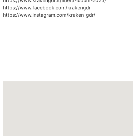
https://www.krakengdr.it/libera-ludum-2025/
https://www.facebook.com/krakengdr
https://www.instagram.com/kraken_gdr/
L'evento fiera cosplay si tiene
nella città di
Sesto Fiorentino
nella regione
Toscana