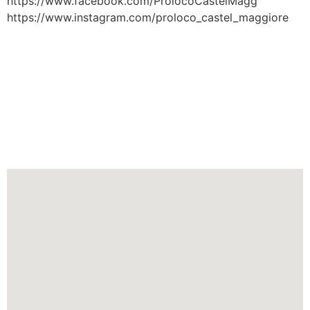
https://www.facebook.com/ProlocoCastelMagg
https://www.instagram.com/proloco_castel_maggiore
L'evento fiera cosplay si tiene
nella città di
Castel Maggiore
nella regione
Emilia-Romagna