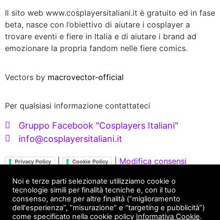
Il sito web www.cosplayersitaliani.it è gratuito ed in fase
beta, nasce con l’obiettivo di aiutare i cosplayer a
trovare eventi e fiere in Italia e di aiutare i brand ad
emozionare la propria fandom nelle fiere comics.
Vectors by
macrovector-official
Per qualsiasi informazione contattateci
Gruppo Facebook "Cosplayers Italiani"
info@cosplayersitaliani.it
|
|
Modifica consensi
Privacy Policy
Cookie Policy
Servizi X Brand
Noi e terze parti selezionate utilizziamo cookie o
tecnologie simili per finalità tecniche e, con il tuo
consenso, anche per altre finalità (“miglioramento
FANDOM ENGAGEMENT
dell'esperienza”, “misurazione” e “targeting e pubblicità”)
come specificato nella cookie policy
Informativa Cookie
.