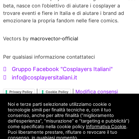
beta, nasce con l’obiettivo di aiutare i cosplayer a
trovare eventi e fiere in Italia e di aiutare i brand ad
emozionare la propria fandom nelle fiere comics.
Vectors by
macrovector-official
Per qualsiasi informazione contattateci
Gruppo Facebook "Cosplayers Italiani"
info@cosplayersitaliani.it
|
|
Modifica consensi
Privacy Policy
Cookie Policy
Servizi X Brand
Noi e terze parti selezionate utilizziamo cookie o
tecnologie simili per finalità tecniche e, con il tuo
consenso, anche per altre finalità (“miglioramento
FANDOM ENGAGEMENT
dell'esperienza”, “misurazione” e “targeting e pubblicità”)
come specificato nella cookie policy
Informativa Cookie
.
Puoi liberamente prestare, rifiutare o revocare il tuo
Servizi X Cosplayer
consenso, in qualsiasi momento.