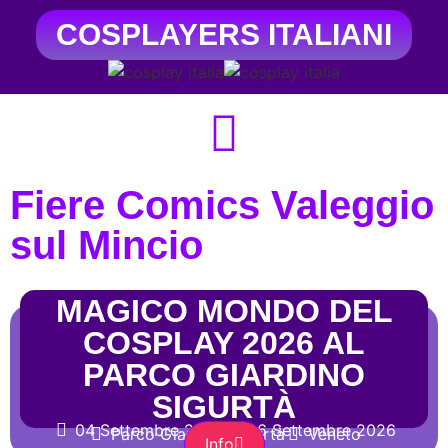
COSPLAYERS ITALIANI
Fiere Comics Valeggio
sul Mincio
MAGICO MONDO DEL
COSPLAY 2026 AL
PARCO GIARDINO
SIGURTÀ
04 Settembre 2026
06 Settembre 2026
Parco Giardino Sigurtà
Veneto
Info