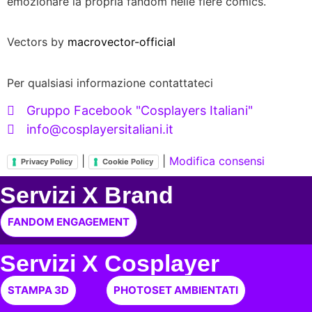
emozionare la propria fandom nelle fiere comics.
Vectors by
macrovector-official
Per qualsiasi informazione contattateci
Gruppo Facebook "Cosplayers Italiani"
info@cosplayersitaliani.it
|
|
Modifica consensi
Privacy Policy
Cookie Policy
Servizi X Brand
FANDOM ENGAGEMENT
Servizi X Cosplayer
STAMPA 3D
PHOTOSET AMBIENTATI