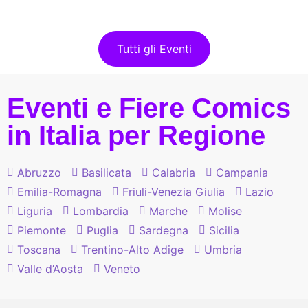
Tutti gli Eventi
Eventi e Fiere Comics
in Italia per Regione
Abruzzo
Basilicata
Calabria
Campania
Emilia-Romagna
Friuli-Venezia Giulia
Lazio
Liguria
Lombardia
Marche
Molise
Piemonte
Puglia
Sardegna
Sicilia
Toscana
Trentino-Alto Adige
Umbria
Valle d’Aosta
Veneto