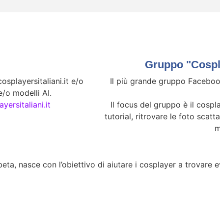
Gruppo "Cospla
splayersitaliani.it e/o
Il più grande gruppo Facebook
/o modelli AI.
yersitaliani.it
Il focus del gruppo è il cospla
tutorial, ritrovare le foto scatt
m
eta, nasce con l’obiettivo di aiutare i cosplayer a trovare eve