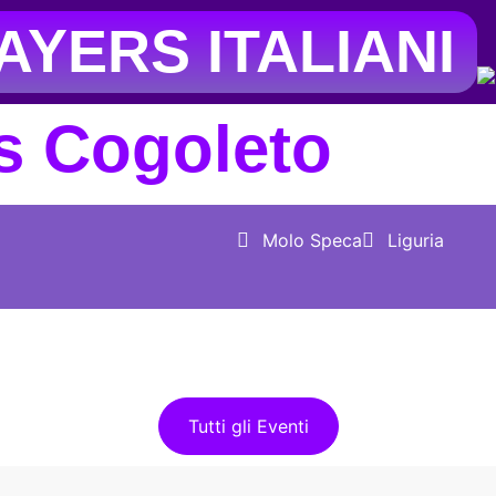
YERS ITALIANI
s Cogoleto
Molo Speca
Liguria
Tutti gli Eventi