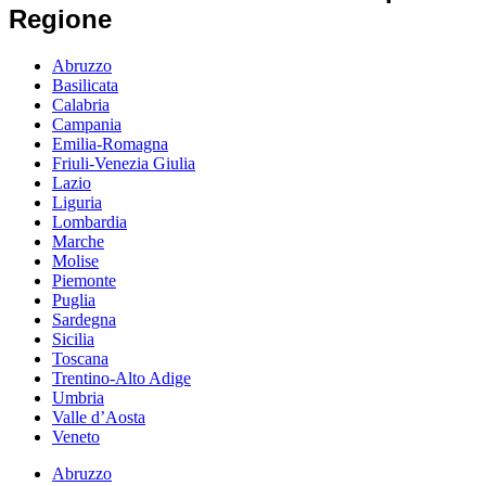
Regione
Abruzzo
Basilicata
Calabria
Campania
Emilia-Romagna
Friuli-Venezia Giulia
Lazio
Liguria
Lombardia
Marche
Molise
Piemonte
Puglia
Sardegna
Sicilia
Toscana
Trentino-Alto Adige
Umbria
Valle d’Aosta
Veneto
Abruzzo