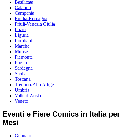
Basilicata
Calabria
Campania
Emilia-Romagna
Friuli-Venezia Giulia
Lazio
Liguria
Lombardia
Marche
Molise
Piemonte
Puglia
Sardegna
Sicilia
Toscana
Trentino-Alto Adige
Umbria
Valle d’Aosta
Veneto
Eventi e Fiere Comics in Italia per
Mesi
Gennaio