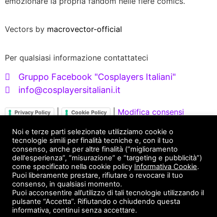
emozionare la propria fandom nelle fiere comics.
Vectors by
macrovector-official
Per qualsiasi informazione contattateci
Gruppo Facebook "Cosplayers Italiani"
info@cosplayersitaliani.it
|
|
Modifica consensi
Privacy Policy
Cookie Policy
Servizi X Brand
Noi e terze parti selezionate utilizziamo cookie o
tecnologie simili per finalità tecniche e, con il tuo
consenso, anche per altre finalità (“miglioramento
FANDOM ENGAGEMENT
dell'esperienza”, “misurazione” e “targeting e pubblicità”)
come specificato nella cookie policy
Informativa Cookie
.
Puoi liberamente prestare, rifiutare o revocare il tuo
Servizi X Cosplayer
consenso, in qualsiasi momento.
Puoi acconsentire all’utilizzo di tali tecnologie utilizzando il
pulsante “Accetta”. Rifiutando o chiudendo questa
STAMPA 3D
PHOTOSET AMBIENTATI
informativa, continui senza accettare.