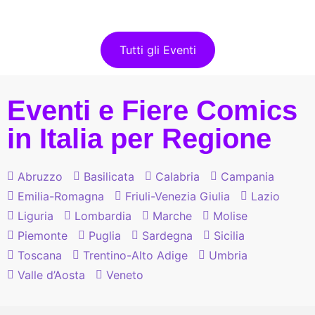
Tutti gli Eventi
Eventi e Fiere Comics
in Italia per Regione
Abruzzo
Basilicata
Calabria
Campania
Emilia-Romagna
Friuli-Venezia Giulia
Lazio
Liguria
Lombardia
Marche
Molise
Piemonte
Puglia
Sardegna
Sicilia
Toscana
Trentino-Alto Adige
Umbria
Valle d’Aosta
Veneto