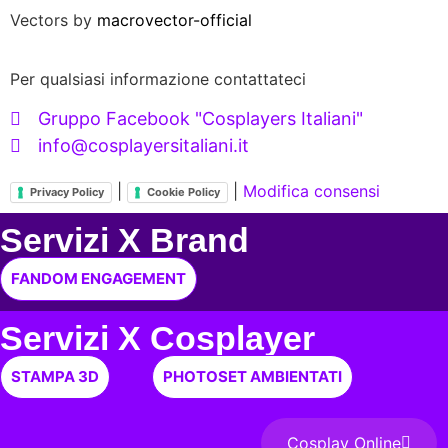
Vectors by
macrovector-official
Per qualsiasi informazione contattateci
Gruppo Facebook "Cosplayers Italiani"
info@cosplayersitaliani.it
|
|
Modifica consensi
Privacy Policy
Cookie Policy
Servizi X Brand
FANDOM ENGAGEMENT
Servizi X Cosplayer
STAMPA 3D
PHOTOSET AMBIENTATI
Cosplay Online