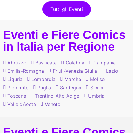
Tutti gli Eventi
Eventi e Fiere Comics
in Italia per Regione
Abruzzo
Basilicata
Calabria
Campania
Emilia-Romagna
Friuli-Venezia Giulia
Lazio
Liguria
Lombardia
Marche
Molise
Piemonte
Puglia
Sardegna
Sicilia
Toscana
Trentino-Alto Adige
Umbria
Valle d’Aosta
Veneto
Eventi e Fiere Comics