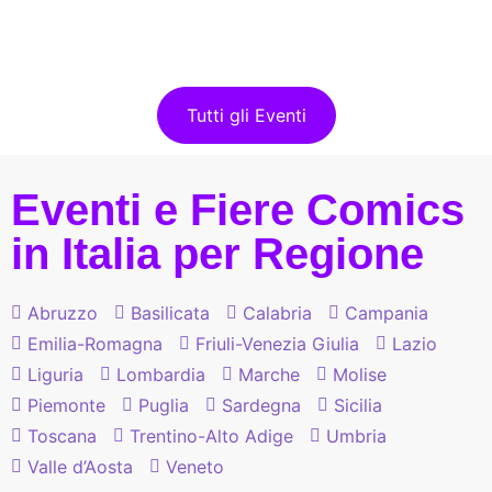
Tutti gli Eventi
Eventi e Fiere Comics
in Italia per Regione
Abruzzo
Basilicata
Calabria
Campania
Emilia-Romagna
Friuli-Venezia Giulia
Lazio
Liguria
Lombardia
Marche
Molise
Piemonte
Puglia
Sardegna
Sicilia
Toscana
Trentino-Alto Adige
Umbria
Valle d’Aosta
Veneto