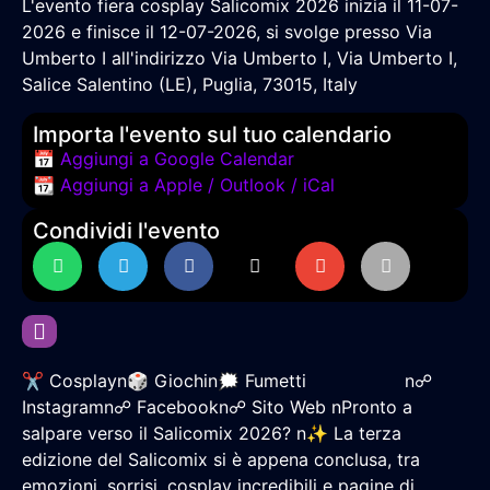
L'evento fiera cosplay Salicomix 2026 inizia il 11-07-
2026 e finisce il 12-07-2026, si svolge presso Via
Umberto I all'indirizzo Via Umberto I, Via Umberto I,
Salice Salentino (LE), Puglia, 73015, Italy
Importa l'evento sul tuo calendario
📅 Aggiungi a Google Calendar
📆 Aggiungi a Apple / Outlook / iCal
Condividi l'evento
✂ Cosplayn🎲 Giochin🗯 Fumetti ‎‏‏‎ ‎‏‏‎ ‎‏‏‎ ‎‏‏‎‎‏‏‎ ‎‏‏‎ ‎‏‏‎ ‎‏‏‎ ‎‏‏‎ ‎‏‏‎ ‎‏‏‎ ‎‏‏‎ ‎‏‏‎ ‎‏‏‎ ‎‏‏‎ ‎‏‏‎ ‎‏‏‎ ‎‏‏‎ n☍
Instagramn☍ Facebookn☍ Sito Web nPronto a
salpare verso il Salicomix 2026? n✨ La terza
edizione del Salicomix si è appena conclusa, tra
emozioni, sorrisi, cosplay incredibili e pagine di