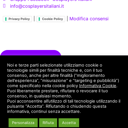
info@cosplayersitaliani.it
|
|
Modifica consensi
Privacy Policy
Cookie Policy
Servizi X Brand
Fandom Engagement
Noi e terze parti selezionate utilizziamo cookie o
tecnologie simili per finalità tecniche e, con il tuo
Servizi X Cosplayer
consenso, anche per altre finalità (“miglioramento
dell'esperienza”, “misurazione” e “targeting e pubblicità”)
come specificato nella cookie policy
Informativa Cookie
.
Puoi liberamente prestare, rifiutare o revocare il tuo
consenso, in qualsiasi momento.
Stampa 3D
Puoi acconsentire all’utilizzo di tali tecnologie utilizzando il
pulsante “Accetta”. Rifiutando o chiudendo questa
informativa, continui senza accettare.
Photoset ambientati
Personalizza
Rifiuta
Accetta