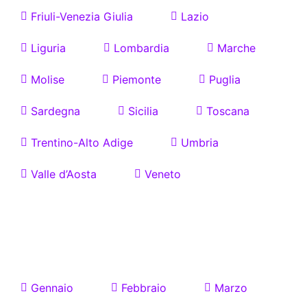
Friuli-Venezia Giulia
Lazio
Liguria
Lombardia
Marche
Molise
Piemonte
Puglia
Sardegna
Sicilia
Toscana
Trentino-Alto Adige
Umbria
Valle d’Aosta
Veneto
Eventi e Fiere Comics
in Italia per Mesi
Gennaio
Febbraio
Marzo