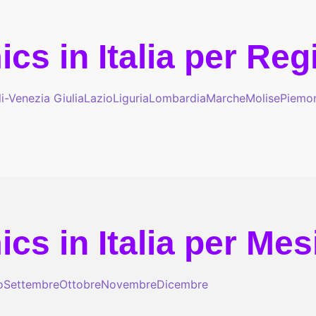
cs in Italia per Re
li-Venezia Giulia
Lazio
Liguria
Lombardia
Marche
Molise
Piemo
cs in Italia per Mes
o
Settembre
Ottobre
Novembre
Dicembre