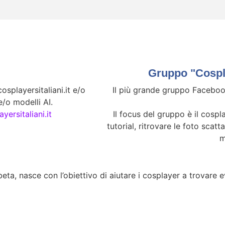
Gruppo "Cospla
splayersitaliani.it e/o
Il più grande gruppo Facebook
/o modelli AI.
yersitaliani.it
Il focus del gruppo è il cospla
tutorial, ritrovare le foto scatt
m
eta, nasce con l’obiettivo di aiutare i cosplayer a trovare eve