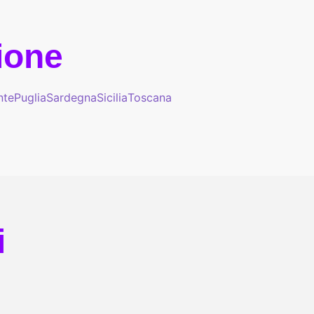
gione
nte
Puglia
Sardegna
Sicilia
Toscana
i