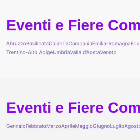
Eventi e Fiere Comi
Abruzzo
Basilicata
Calabria
Campania
Emilia-Romagna
Friu
Trentino-Alto Adige
Umbria
Valle d’Aosta
Veneto
Eventi e Fiere Comi
Gennaio
Febbraio
Marzo
Aprile
Maggio
Giugno
Luglio
Agost