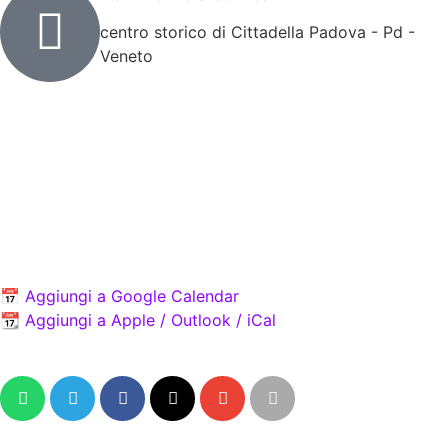
centro storico di Cittadella Padova - Pd -
Veneto
L'evento fiera cosplay Cittadella Comix inizia il 26-04-
2026 e finisce il 26-04-2026, si svolge presso Padova
all'indirizzo centro storico di Cittadella Padova - Pd -
Veneto
Importa l'evento sul tuo calendario
📅 Aggiungi a Google Calendar
📆 Aggiungi a Apple / Outlook / iCal
Condividi l'evento