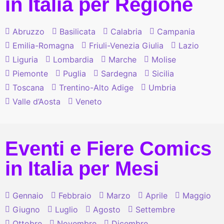
in Italia per Regione
Abruzzo
Basilicata
Calabria
Campania
Emilia-Romagna
Friuli-Venezia Giulia
Lazio
Liguria
Lombardia
Marche
Molise
Piemonte
Puglia
Sardegna
Sicilia
Toscana
Trentino-Alto Adige
Umbria
Valle d’Aosta
Veneto
Eventi e Fiere Comics
in Italia per Mesi
Gennaio
Febbraio
Marzo
Aprile
Maggio
Giugno
Luglio
Agosto
Settembre
Ottobre
Novembre
Dicembre