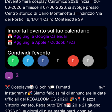
L'evento fiera cosplay Cairomics 2026 inizia il 06-
06-2026 e finisce il 07-06-2026, si svolge presso
Centro storico di Cairo Montenotte all'indirizzo Via
dei Portici, 6, 17014 Cairo Montenotte SV
Importa l'evento sul tuo calendario
📅 Aggiungi a Google Calendar
📆 Aggiungi a Apple / Outlook / iCal
Condividi l'evento
2
✂ Cosplayn🎲 Giochin🗯 Fumetti ‎‏‏‎ ‎‏‏‎ ‎‏‏‎ ‎‏‏‎ ‎‏‏‎ ‎‏‏‎ ‎‏‏‎ ‎‏‏‎ ‎‏‏‎ ‎‏‏‎ ‎‏‏‎ ‎‏‏‎ ‎‏‏‎ ‎‏‏‎ ‎‏‏‎ ‎‏‏‎ ‎‏‏‎ ‎‏‏‎ ‎‏‏‎ ‎‏‏‎ ‎‏‏‎ ‎‏‏‎ n☍
Instagram n🎉 Siamo felicissimi di annunciare le date
ufficiali del REGALCOMICS 2026! 🎉n📍 Piazza
Vittorio Veneto, Regalbuto(EN)n📅 20 e 21 giugno
2026 nDue giorni di pura magia nerd, cosplay,