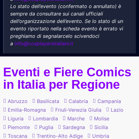
Lo stato dell’evento (confermato o annullato) è
sempre da consultare sui canali ufficiali
dell’organizzazione dell’evento. Se lo stato di un
evento riportato nella scheda evento è errato vi
preghiamo di segnalarcelo scivendoci
a
info@cosplayersitaliani.it
Eventi e Fiere Comics
in Italia per Regione
Abruzzo
Basilicata
Calabria
Campania
Emilia-Romagna
Friuli-Venezia Giulia
Lazio
Liguria
Lombardia
Marche
Molise
Piemonte
Puglia
Sardegna
Sicilia
Toscana
Trentino-Alto Adige
Umbria