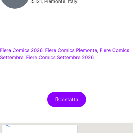
15121, Piemonte, Italy
Categorie dell'Evento
Cosplay
Fiere Comics 2026
,
Fiere Comics Piemonte
,
Fiere Comics
Settembre
,
Fiere Comics Settembre 2026
Contatta gli
Organizzatori
Contatta
Mappa della fiera comics