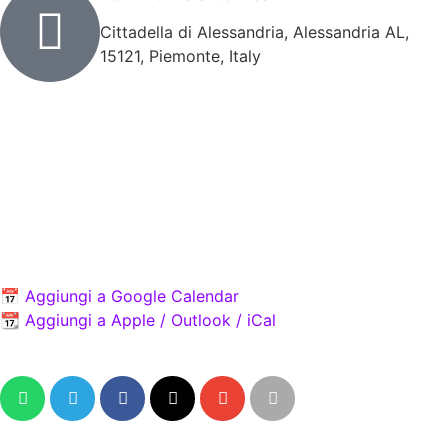
Cittadella di Alessandria, Alessandria AL,
15121, Piemonte, Italy
L'evento fiera cosplay ALEcomics Festival 2026 inizia il
05-09-2026 e finisce il 06-09-2026, si svolge presso
Cittadella di Alessandria all'indirizzo Cittadella di
Alessandria, Alessandria AL, 15121, Piemonte, Italy
Importa l'evento sul tuo calendario
📅 Aggiungi a Google Calendar
📆 Aggiungi a Apple / Outlook / iCal
Condividi l'evento